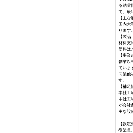
る結露
て、最
【主な
国内大
ります
【製品
材料支
塗料は
【事業
創業以
ていま
同業他
す。
【補足
本社工
本社工
が会社
主な設
【譲渡
従業員