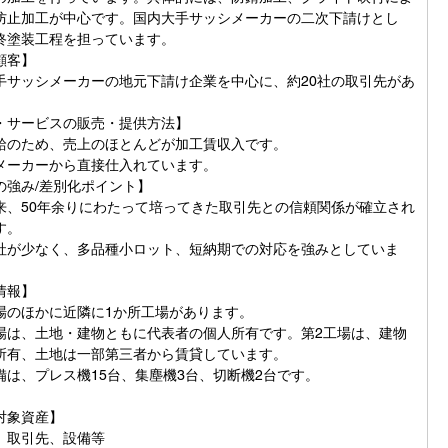
防止加工が中心です。国内大手サッシメーカーの二次下請けとし
終塗装工程を担っています。
顧客】
手サッシメーカーの地元下請け企業を中心に、約20社の取引先があ
。
・サービスの販売・提供方法】
給のため、売上のほとんどが加工賃収入です。
メーカーから直接仕入れています。
の強み/差別化ポイント】
来、50年余りにわたって培ってきた取引先との信頼関係が確立され
す。
社が少なく、多品種小ロット、短納期での対応を強みとしていま
情報】
場のほかに近隣に1か所工場があります。
場は、土地・建物ともに代表者の個人所有です。第2工場は、建物
所有、土地は一部第三者から賃貸しています。
備は、プレス機15台、集塵機3台、切断機2台です。
対象資産】
、取引先、設備等