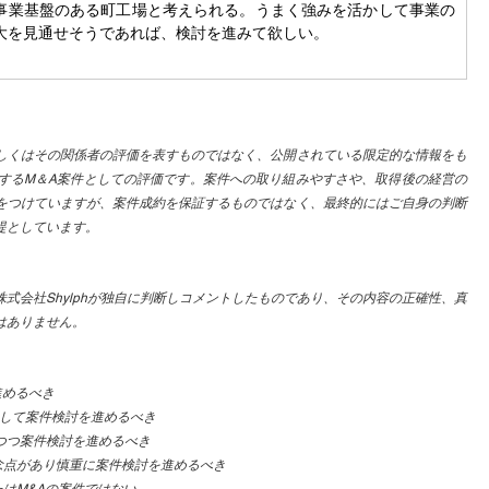
事業基盤のある町工場と考えられる。うまく強みを活かして事業の
大を見通せそうであれば、検討を進みて欲しい。
しくはその関係者の評価を表すものではなく、公開されている限定的な情報をも
判断するM＆A案件としての評価です。案件への取り組みやすさや、取得後の経営の
をつけていますが、案件成約を保証するものではなく、最終的にはご自身の判断
提としています。
式会社Shylphが独自に判断しコメントしたものであり、その内容の正確性、真
はありません。
進めるべき
認して案件検討を進めるべき
つつ案件検討を進めるべき
念点があり慎重に案件検討を進めるべき