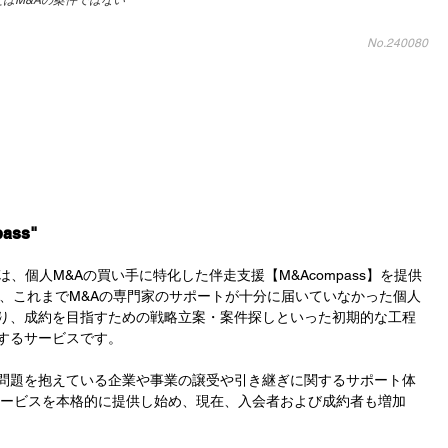
はM&Aの案件ではない
No.240080
ass"
では、個人M&Aの買い手に特化した伴走支援【M&Acompass】を提供
ssは、これまでM&Aの専門家のサポートが十分に届いていなかった個人
り、成約を目指すための戦略立案・案件探しといった初期的な工程
するサービスです。
問題を抱えている企業や事業の譲受や引き継ぎに関するサポート体
らサービスを本格的に提供し始め、現在、入会者および成約者も増加