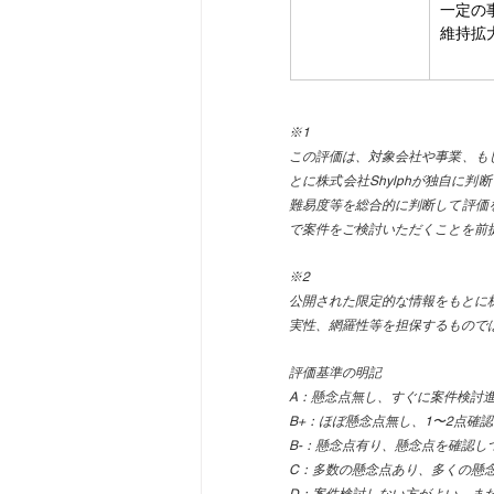
一定の
維持拡
※1
この評価は、対象会社や事業、も
とに株式会社Shylphが独自に
難易度等を総合的に判断して評価
で案件をご検討いただくことを前
※2
公開された限定的な情報をもとに株
実性、網羅性等を担保するもので
評価基準の明記
A：懸念点無し、すぐに案件検討
B+：ほぼ懸念点無し、1〜2点確
B-：懸念点有り、懸念点を確認し
C：多数の懸念点あり、多くの懸