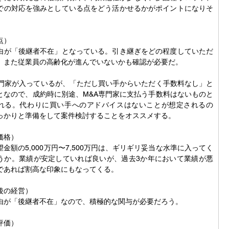
での対応を強みとしている点をどう活かせるかがポイントになりそ
点）
由が「後継者不在」となっている。引き継ぎをどの程度していただ
、また従業員の高齢化が進んでいないかも確認が必要だ。
専門家が入っているが、「ただし買い手からいただく手数料なし」と
となので、成約時に別途、M&A専門家に支払う手数料はないものと
れる。代わりに買い手へのアドバイスはないことが想定されるの
っかりと準備をして案件検討することをオススメする。
価格）
望金額の5,000万円〜7,500万円は、ギリギリ妥当な水準に入ってく
うか。業績が安定していれば良いが、過去3か年において業績が悪
であれば割高な印象にもなってくる。
後の経営）
由が「後継者不在」なので、積極的な関与が必要だろう。
評価）