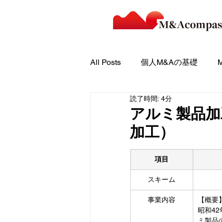
All Posts
個人M&Aの基礎
読了時間: 4分
個人M&A体験談
案件評価
アルミ製品加
加工）
項目
スキーム
事業内容
【概要
昭和4
ミ製品