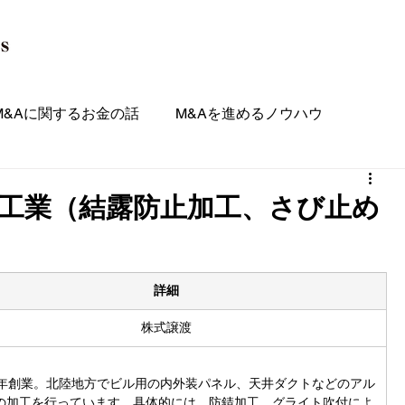
M&Aに関するお金の話
M&Aを進めるノウハウ
シート
工業（結露防止加工、さび止め
詳細
株式譲渡
】
2年創業。北陸地方でビル用の内外装パネル、天井ダクトなどのアル
の加工を行っています。具体的には、防錆加工、グライト吹付によ