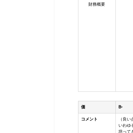
財務概要
価
B-
コメント
（良い
いわゆ
培って