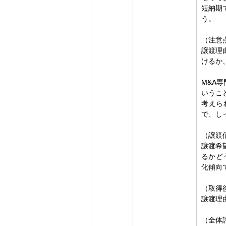
短納期
う。
（注意
譲渡理
けるか
M&A
いうこ
考えら
で、し
（譲渡
譲渡希
るかど
化傾向
（取得
譲渡理
（全体