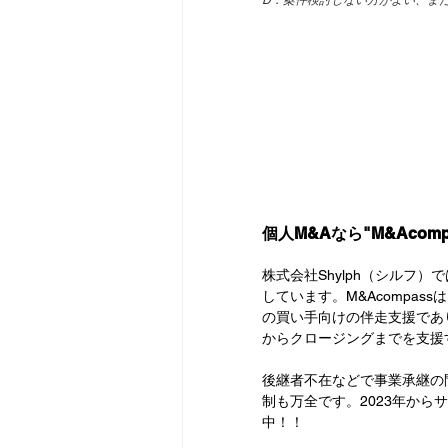
D：案件検討しない方がよい、また
個人M&Aなら"M&Acomp
株式会社Shylph（シルフ）
しています。M&Acompa
の買い手向けの伴走支援であ
からクロージングまでを支援
後継者不在などで事業承継の
制も万全です。2023年か
中！！