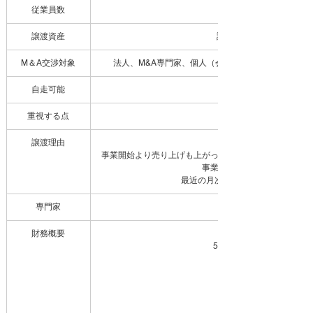
従業員数
譲渡資産
設備,在庫,ノウハウ
M＆A交渉対象
法人、M&A専門家、個人（会社代表・役員）、個人
自走可能
重視する点
譲渡理由
戦略見直しのため
事業開始より売り上げも上がっていていますが、私自身
事業が忙しくなってきた為
最近の月次では黒字になっていま
専門家
財務概要
500万円〜1,000万円