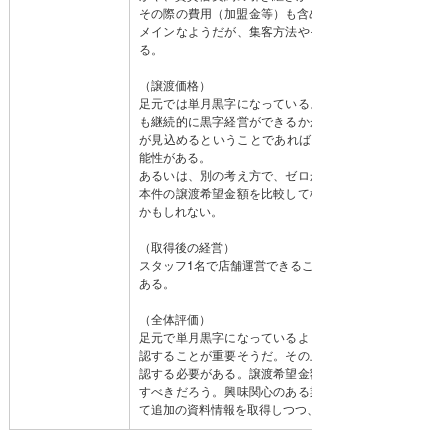
その際の費用（加盟金等）も含めて総合的な判断が必要だ
メインなようだが、集客方法やその集客力についても十
る。
（譲渡価格）
足元では単月黒字になっているようだが、過去赤字が続
も継続的に黒字経営ができるかが判断のポイントになり
が見込めるということであれば、譲渡希望金額の180万
能性がある。
あるいは、別の考え方で、ゼロから自身で同じ事業を始
本件の譲渡希望金額を比較して検討して譲渡希望金額の
かもしれない。
（取得後の経営）
スタッフ1名で店舗運営できることから、副業や兼業とし
ある。
（全体評価）
足元で単月黒字になっているようだが、この黒字が一時
認することが重要そうだ。その上で、取得後に黒字経営
認する必要がある。譲渡希望金額の妥当性は将来的な事
すべきだろう。興味関心のある業種やエリアであれば、
て追加の資料情報を取得しつつ、検討を進めてみて欲し