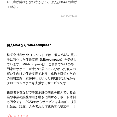
D：案件検討しない方がよい、またはM&Aの案件
ではない
No.240100
個人M&Aなら"M&Acompass"
株式会社Shylph（シルフ）では、個人M&Aの買い
手に特化した伴走支援【M&Acompass】を提供し
ています。M&Acompassは、これまでM&Aの専
門家のサポートが十分に届いていなかった個人の
買い手向けの伴走支援であり、成約を目指すため
の戦略立案・案件探しといった初期的な工程から
クロージングまでを支援するサービスです。
後継者不在などで事業承継の問題を抱えている企
業や事業の譲受や引き継ぎに関するサポート体制
も万全です。2023年からサービスを本格的に提供
し始め、現在、入会者および成約者も増加中！！
プレスリリース