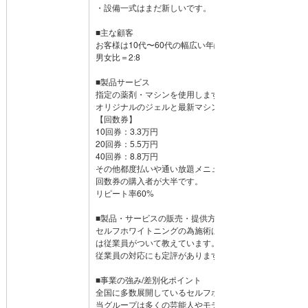
・設備一式はまだ新しいです。
■主な顧客
お客様は10代〜60代の幅広い年齢層です。
男女比＝2:8
■製品サービス
指定の薬剤・マシンを使用します。
オリジナルのジェルと最新マシン使用で一度でも劇的な
【回数券】
10回券：3.3万円
20回券：5.5万円
40回券：8.8万円
その他都度払いや通い放題メニューもあります。
回数券の購入者が大半です。
リピート率60%
■製品・サービスの販売・提供方法
セルフホワイトニングの為施術はお客様自身で行ってい
は従業員がついて教えています。
従業員の対応にも定評があります。
■事業の強み/差別化ポイント
全国に多数展開しているセルフホワイトニングサロンで
当グループは多くの芸能人やモデルさんも来店されてい