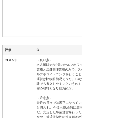
評価
C
コメント
（良い点）
名古屋駅徒歩4分のセルフホワイトニングサロンの事業譲
業務と店舗管理業務のみで、スタッフ1名でも十分業務が
ルフホワイトニングを行うことから従業員の教育はシン
運営は比較的簡易そうだ。FCなので本部より手厚いサポ
験でも参入しやすいというのも、これから対象ビジネス
安心材料となり魅力的だ。
（注意点）
最近の月次では黒字になっているということだが、それ
と思われ、今後も継続的に黒字運営ができそうかが検
だ。安定した事業運営を行うためにも、店舗スタッフの
かや、賃貸借契約の引き継ぎが可能か、そしてFC本部と