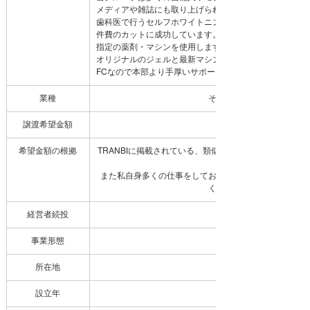
メディアや雑誌にも取り上げられたり、口コミも高評価
歯科医で行うセルフホワイトニングの白さを1/3以下の
件費のカットに成功しています。
指定の薬剤・マシンを使用します。
オリジナルのジェルと最新マシン使用で一度でも劇的な
FCなので本部より手厚いサポートや研修があり、未経験
業種
その他の美容サービス
譲渡希望金額
希望金額の根拠
TRANBIに掲載されている、類似規模・類似業種の案件
また私自身多くの仕事をしており他事業が忙しくなって
く設定いたしました。
経営者続投
事業形態
所在地
設立年