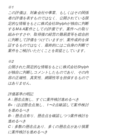
※1
この評価は、対象会社や事業、もしくはその関係
者の評価を表すものではなく、公開されている限
定的な情報をもとに株式会社Shylphが独自に判断
するM＆A案件としての評価です。案件への取り
組みやすさや、取得後の経営の難易度等を総合的
に判断して評価をつけていますが、案件成約を保
証するものではなく、最終的にはご自身の判断で
案件をご検討いただくことを前提としています。
※2
公開された限定的な情報をもとに株式会社Shylph
が独自に判断しコメントしたものであり、その内
容の正確性、真実性、網羅性等を担保するもので
はありません。
評価基準の明記
A：懸念点無し、すぐに案件検討進めるべき
B+：ほぼ懸念点無し、1〜2点確認して案件検討
を進めるべき
B-：懸念点有り、懸念点を確認しつつ案件検討を
進めるべき
C：多数の懸念点あり、多くの懸念点があり慎重
に案件検討を進めるべき