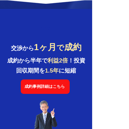
After
1
ヶ月
成約
で
交渉から
成約から半年で
利益2倍
！投資
回収期間を
1.5年
に短縮
成約事例詳細はこちら