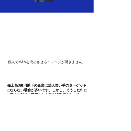
よくあるご質問・ご相談
Q
個人でM&Aを成功させるイメージが湧きません。
A
売上高3億円以下の企業は法人買い手のターゲット
にならない場合が多いです。しかし、そうした中に
も売上と利益の安定した企業が多数存在します。こ
のように個人M&Aを成功させる市場が存在している
ため、後はプロのノウハウを習得するだけです。
Q