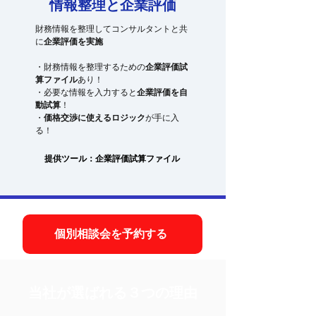
情報整理と企業評価
財務情報を整理してコンサルタントと共
に
企業評価を実施
・財務情報を整理するための
企業評価試
算ファイル
あり！
・必要な情報を入力すると
企業評価を自
動試算
！
​・
価格交渉に使えるロジック
が手に入
る！
提供ツール：企業評価試算ファイル
個別相談会を予約する
当社が選ばれる３つの理由