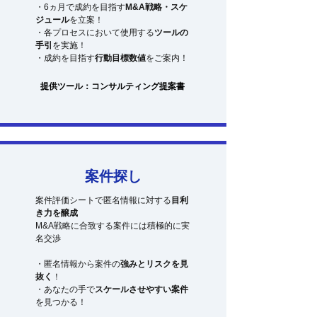
・6ヵ月で成約を目指す
M&A戦略・
スケ
ジュール
を立案！
・各プロセスにおいて使用する
ツールの
手引
を実施！
​・成約を目指す
行動目標数値
をご案内！
提供ツール：コンサルティング提案書
案件探し
案件評価シートで匿名情報に対する
目利
き力を醸成
M&A戦略に合致する案件には積極的に実
名交渉
・匿名情報から案件の
強みとリスクを見
抜く
！
・あなたの手で
スケールさせやすい案件
を見つかる！