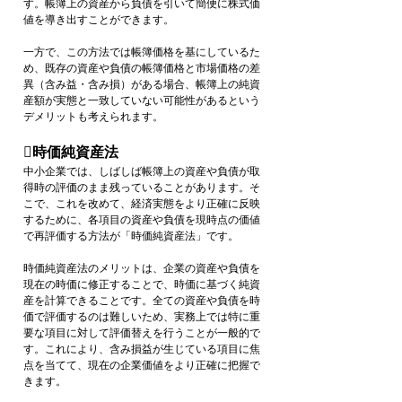
す。帳簿上の資産から負債を引いて簡便に株式価
値を導き出すことができます。
一方で、この方法では帳簿価格を基にしているた
め、既存の資産や負債の帳簿価格と市場価格の差
異（含み益・含み損）がある場合、帳簿上の純資
産額が実態と一致していない可能性があるという
デメリットも考えられます。
時価純資産法
中小企業では、しばしば帳簿上の資産や負債が取
得時の評価のまま残っていることがあります。そ
こで、これを改めて、経済実態をより正確に反映
するために、各項目の資産や負債を現時点の価値
で再評価する方法が「時価純資産法」です。
時価純資産法のメリットは、企業の資産や負債を
現在の時価に修正することで、時価に基づく純資
産を計算できることです。全ての資産や負債を時
価で評価するのは難しいため、実務上では特に重
要な項目に対して評価替えを行うことが一般的で
す。これにより、含み損益が生じている項目に焦
点を当てて、現在の企業価値をより正確に把握で
きます。