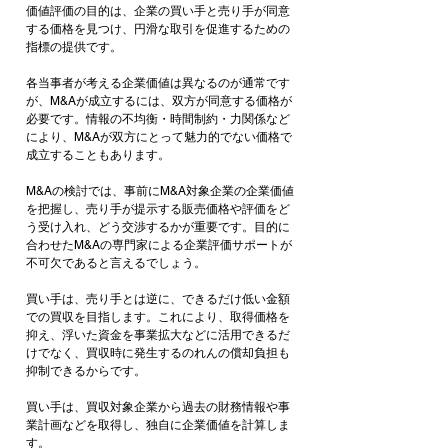
価値評価の目的は、企業の買い手と売り手が同意
する価格を見つけ、円滑な取引を促進するための
指標の提供です。
各当事者が考える企業価値は異なるのが通常です
が、M&Aが成立するには、双方が同意する価格が
必要です。情報の不均衡・時間制約・力関係など
により、M&Aが双方にとって魅力的でない価格で
成立することもあります。
M&Aの検討では、事前にM&A対象企業の企業価値
を把握し、売り手が提示する販売価格や評価をど
う受け入れ、どう交渉するかが重要です。目的に
合わせたM&Aの専門家による企業評価サポートが
不可欠であると言えるでしょう。
買い手は、売り手とは逆に、できるだけ低い金額
での買収を目指します。これにより、取得価格を
抑え、浮いた資金を事業拡大などに活用できるだ
けでなく、買収時に発生するのれんの償却負担も
抑制できるからです。
買い手は、買収対象企業から過去の財務情報や事
業計画などを取得し、独自に企業価値を計算しま
す。