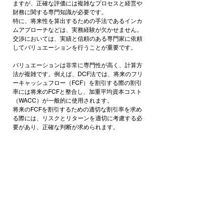
ますが、正確な評価には複雑なプロセスと経営や
財務に関する専門知識が必要です。
特に、将来性を算出するための手法であるインカ
ムアプローチなどは、実務経験が欠かせません。
交渉においては、実績と信頼のある専門家に依頼
してバリュエーションを行うことが重要です。
バリュエーションは非常に専門性が高く、計算方
法が複雑です。例えば、DCF法では、将来のフリ
ーキャッシュフロー（FCF）を割引する際の割引
率には将来のFCFと整合し、加重平均資本コスト
（WACC）が一般的に使用されます。
将来のFCFを割引するための適切な割引率を求め
る際には、リスクとリターンを適切に考慮する必
要があり、正確な判断が求められます。
したがって、バリュエーションを実施する場合
は、外部の専門家の協力が不可欠です。
まとめ
買収価格の基準となるバリュエーションは、M&A
において極めて重要な段階です。さまざまな手法
が存在し、使用される状況や特性も異なります。
中小企業と大企業ではM&Aの意味合いが大きく異