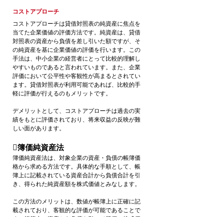
コストアプローチ
コストアプローチは貸借対照表の純資産に焦点を
当てた企業価値の評価方法です。純資産は、貸借
対照表の資産から負債を差し引いた額ですが、そ
の純資産を基に企業価値の評価を行います。この
手法は、中小企業の経営者にとって比較的理解し
やすいものであると言われています。また、企業
評価において公平性や客観性が高まるとされてい
ます。貸借対照表が利用可能であれば、比較的手
軽に評価が行えるのもメリットです。
デメリットとして、コストアプローチは過去の実
績をもとに評価されており、将来収益の反映が難
しい面があります。
簿価純資産法
簿価純資産法は、対象企業の資産・負債の帳簿価
格から求める方法です。具体的な手順として、帳
簿上に記載されている資産合計から負債合計を引
き、得られた純資産額を株式価値とみなします。
この方法のメリットは、数値が帳簿上に正確に記
載されており、客観的な評価が可能であることで