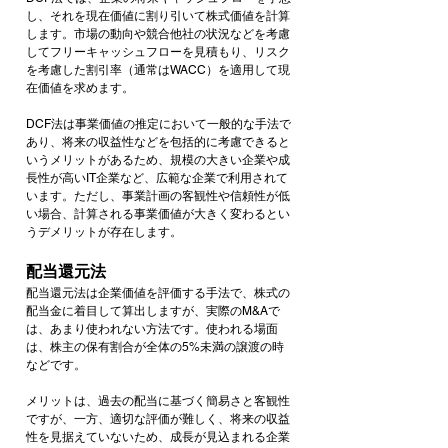
し、それを現在価値に割り引いて株式価値を計算
します。市場の動向や競合他社の状況などを考慮
してフリーキャッシュフローを見積もり、リスク
を考慮した割引率（通常はWACC）を適用して現
在価値を求めます。
DCF法は事業価値の推定において一般的な手法で
あり、将来の収益性などを包括的に考慮できると
いうメリットがあるため、規模の大きい企業や成
長性が高いIT企業など、広範な企業で利用されて
います。ただし、事業計画の客観性や信頼性が低
い場合、計算される事業価値が大きく変わるとい
うデメリットが存在します。
配当還元法
配当還元法は企業価値を評価する手法で、株式の
配当金に着目して算出しますが、実際のM&Aで
は、あまり使われない方法です。使われる場面
は、株主の保有割合が全体の5%未満の譲渡の時
などです。
メリットは、過去の配当に基づく簡易さと客観性
ですが、一方、適切な評価が難しく、将来の収益
性を見据えていないため、成長が見込まれる企業