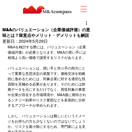
M&Aのバリュエーション（企業価値評価）の意
味とは？留意点やメリット・デメリットも解説
更新日：
2024年5月29日
M&Aを検討する際には、バリュエーション（企業
価値評価）が必要となります。M&Aの買い手には
相場より高い価格で譲受するリスクがあります。
バリュエーションは、買い手と売り手の両方にと
って重要な意思決定の基盤です。価格交渉を戦略
的に進めるためには、対象企業に対する適切な投
資額を見極める必要があります。そのためには財
務データを元にするだけでなく、買収対象の事業
や企業が存在する市場環境や、M&A後に期待され
るシナジー効果やリスク要因などを多面的に分析
するアプローチが求められます。
しかし、バリュエーションは難しいというイメー
ジをお持ちの方も少なくないのではないでしょう
か。リスクを最小限にするため、専門家による支