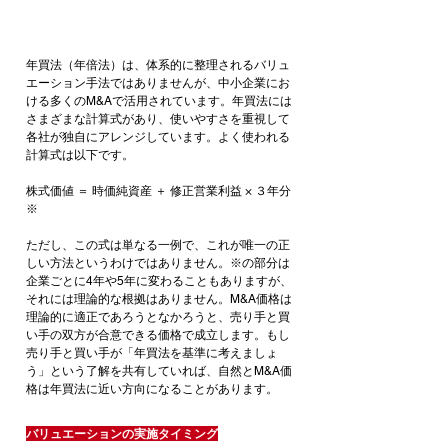
年買法（年倍法）は、体系的に整理されるバリュ
エーション手法ではありませんが、中小企業にお
ける多くのM&Aで活用されています。年買法には
さまざまな計算式があり、使いやすさを重視して
各社が独自にアレンジしています。よく使われる
計算式は以下です。
株式価値 ＝ 時価純資産 ＋ 修正営業利益 × ３年分
※
ただし、この式は単なる一例で、これが唯一の正
しい方法というわけではありません。※の部分は
企業ごとに4年や5年に変わることもありますが、
それには理論的な根拠はありません。M&A価格は
理論的に適正であろうとなかろうと、売り手と買
い手の双方が合意できる価格で成立します。もし
売り手と買い手が「年買法を基準に考えましょ
う」という了解を共有していれば、自然とM&A価
格は年買法に近い方向になることがあります。
バリュエーションの実施タイミング