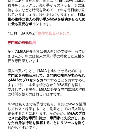
易ではありませんが、例えば「1日に30分はM&A
案件をチェックし、売り手からのメッセージに返
信する」などと時間を決めて、それを毎日繰り返
していきましょう。繰り返しになりますが、
行動
量の維持は個人の買い手がM&Aを成功させるため
に最も重要なポイント
です。
*¹出典：BATONZ「
数字で見るバトンズ
」
専門家の有効活用
多くのM&A仲介会社は個人向けの支援を行ってい
ませんが、中には個人の買い手に特化した支援を
行う専門家もいます。
個人の買い手としてM&Aを成功させるためには、
専門家を有効活用して、専門的な知見が求められ
るM&Aのプロセスをカバー
することをおすすめし
ます。特に、本業を続けながらM&A案件を探し、
交渉している場合、M&Aに必要な専門知識の習得
に時間を割くのは難しいはずです。
M&Aはあくまでも手段であり、目的はM&Aを活用
して独立・起業すること、副業としての収入源を
確保することにあります。そのため、
M&Aのプロ
セスに必要な専門知識は、専門家に丸投げし、あ
なた自身は行動を徹底することにリソースを割く
形がおすすめです。