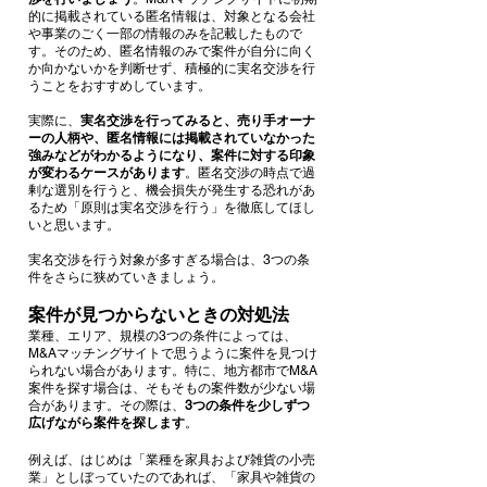
的に掲載されている匿名情報は、対象となる会社
や事業のごく一部の情報のみを記載したもので
す。そのため、匿名情報のみで案件が自分に向く
か向かないかを判断せず、積極的に実名交渉を行
うことをおすすめしています。
実際に、
実名交渉を行ってみると、売り手オーナ
ーの人柄や、匿名情報には掲載されていなかった
強みなどがわかるようになり、案件に対する印象
が変わるケースがあります
。匿名交渉の時点で過
剰な選別を行うと、機会損失が発生する恐れがあ
るため「原則は実名交渉を行う」を徹底してほし
いと思います。
実名交渉を行う対象が多すぎる場合は、3つの条
件をさらに狭めていきましょう。
案件が見つからないときの対処法
業種、エリア、規模の3つの条件によっては、
M&Aマッチングサイトで思うように案件を見つけ
られない場合があります。特に、地方都市でM&A
案件を探す場合は、そもそもの案件数が少ない場
合があります。その際は、
3つの条件を少しずつ
広げながら案件を探します
。
例えば、はじめは「業種を家具および雑貨の小売
業」としぼっていたのであれば、「家具や雑貨の