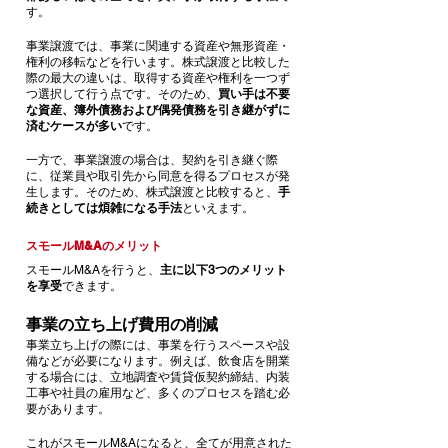
す。
事業譲渡では、事業に関連する資産や無形資産・
権利の移転などを行います。株式譲渡と比較した
際の最大の違いは、取得する資産や権利を一つず
つ選択して行う点です。そのため、
買い手は不要
な資産、簿外債務および偶発債務を引き継がずに
済むケースが多い
です。
一方で、事業譲渡の場合は、契約を引き継ぐ際
に、従業員や取引先から同意を得るプロセスが発
生します。そのため、株式譲渡と比較すると、
手
続きとしては煩雑になる手法
といえます。
スモールM&Aのメリット
スモールM&Aを行うと、
主に以下3つのメリット
を享受
できます。
事業の立ち上げ費用の削減
事業立ち上げの際には、事業を行うスペースや設
備などが必要になります。例えば、飲食店を開業
する場合には、立地調査や賃貸仮契約締結、内装
工事や社員の雇用など、多くのプロセスを踏む必
要があります。
これがスモールM&Aになると、全てが用意された