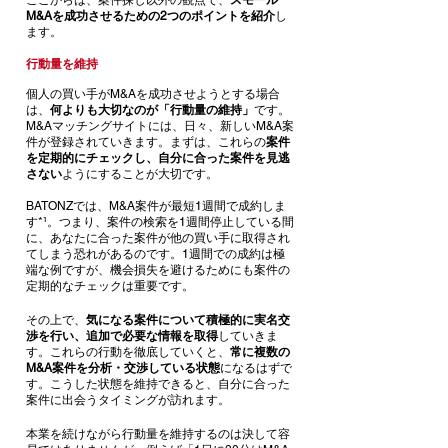
ここからは、案件探し以外の観点で、
スモール
M&Aを成功させるための2つのポイントを紹介
し
ます。
行動量を維持
個人の買い手がM&Aを成功させようとする場合
は、
何よりも大切なのが「行動量の維持」
です。
M&Aマッチングサイトには、日々、新しいM&A案
件が登録されていきます。まずは、これらの
案件
を定期的にチェックし、自分に合った案件を見逃
さない
ようにすることが大切です。
BATONZでは、M&A案件が最短1週間で成約しま
す*¹。つまり、案件の検索を1週間停止している間
に、あなたに合った案件が他の買い手に取得され
てしまう恐れがあるのです。1週間での成約は極
端な例ですが、機会損失を避けるためにも案件の
定期的なチェックは重要です。
その上で、
気になる案件について積極的に実名交
渉を行い、追加で必要な情報を取得
していきま
す。これらの行動を徹底していくと、
常に複数の
M&A案件を分析・交渉している状態
になるはずで
す。こうした状態を維持できると、自分に合った
案件に出会うタイミングが訪れます。
本業を続けながら行動量を維持するのは決して容