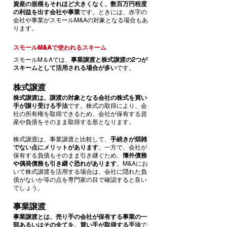
資産の規模もそれほど大きくなく、数百万円程度
の利益を出す会社や事業
です。ときには、赤字の
会社や事業がスモールM&Aの対象となる場合もあ
ります。
スモールM&Aで使われるスキーム
スモールM＆Aでは、
事業譲渡と株式譲渡の2つが
スキームとして活用される場合が多い
です。
株式譲渡
株式譲渡は、譲渡の対象となる会社の株式を買い
手が譲り受ける手法
です。株式の取得により、会
社の所有権を取得できるため、会社が保有する資
産や負債をそのまま取得する形となります。
株式譲渡は、事業譲渡と比較して、
手続きが煩雑
でない点にメリットがあります
。一方で、会社が
保有する負債もそのまま引き継ぐため、
簿外債務
や偶発債務も引き継ぐ恐れがあります
。M&Aにお
いて株式譲渡を活用する場合は、会社に隠れた負
債がないか等の点を専門家の目で確認すると良い
でしょう。
事業譲渡
事業譲渡とは、売り手の会社が保有する事業の一
部あるいはその全てを、買い手が取得する手法
で