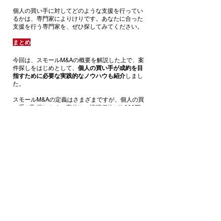
個人の買い手に対してどのような支援を行ってい
るかは、専門家によりけりです。あなたに合った
支援を行う専門家を、ぜひ探してみてください。
まとめ
今回は、スモールM&Aの概要を解説した上で、案
件探しをはじめとして、
個人の買い手が成約を目
指すために必要な実践的なノウハウも紹介
しまし
た。
スモールM&Aの定義はさまざまですが、個人の買
い手が取得しやすい案件は、譲渡価格が1,000万
円以下のものでしょう。そうした案件を見つけて
M&Aを成功させるためには、案件探しを戦略的に
行う必要があります
。
案件探しにおいては、はじめに
業種・エリア・規
模（譲渡価格）の3つの条件で案件をしぼり、積
極的に実名交渉を行いましょう
。案件が少ない場
合は、3つの条件を広げて対応してください。
個人の買い手がM&Aを成功させるためには、
専門
家を有効活用しながら行動量を維持することが重
要
です。毎日の積み重ねが成約につながるので、
今日から1日30分でも案件探しの時間を確保して
みてください。