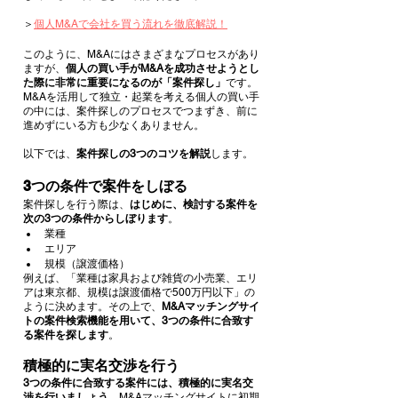
＞
個人M&Aで会社を買う流れを徹底解説！
このように、M&Aにはさまざまなプロセスがあり
ますが、
個人の買い手がM&Aを成功させようとし
た際に非常に重要になるのが「案件探し」
です。
M&Aを活用して独立・起業を考える個人の買い手
の中には、案件探しのプロセスでつまずき、前に
進めずにいる方も少なくありません。
以下では、
案件探しの3つのコツを解説
します。
3つの条件で案件をしぼる
案件探しを行う際は、
はじめに、検討する案件を
次の3つの条件からしぼります
。
業種
エリア
規模（譲渡価格）
例えば、「業種は家具および雑貨の小売業、エリ
アは東京都、規模は譲渡価格で500万円以下」の
ように決めます。その上で、
M&Aマッチングサイ
トの案件検索機能を用いて、3つの条件に合致す
る案件を探します
。
積極的に実名交渉を行う
3つの条件に合致する案件には、積極的に実名交
渉を行いましょう
。M&Aマッチングサイトに初期