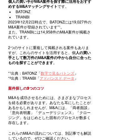
個人の買い手がM&A案件を探す際に活用をおすす
めするM&Aマッチングサイト
です。
BATONZ
TRANBI
2023年12月2日時点で、BATONZには19,027件の
M&A案件が登録されています*¹。
また、TRANBIには14,958件のM&A案件が掲載さ
れています。
2つのサイトに重複して掲載される案件もありま
すが、これらのサイトを活用すると、個
人の買い
手として数万件のM&A案件の中から自分に合った
ものを探すことができます
。
*¹出典：BATONZ「
数字で見るバトンズ
」
*²出典：TRANBI「
アドバンスド データ
」
案件探しの3つのコツ
M&Aを成功させるためには、さまざまなプロセス
を経る必要があります。あなたも耳にしたことが
あるかもしれませんが、M&Aには、「両者面談」
「意向表明書」「デューデリジェンス」「クロー
ジング」をはじめとした固有のプロセスが数多く
存在します。
これらのM&Aの流れについては、別記事でも解説
しているので、ぜひご確認ください。