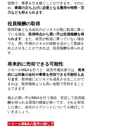
状態で、事業を引き継ぐことができます。そのた
め、
事業の立ち上げに必要となる費用や時間・労
力なども抑えられます
。
役員報酬の取得
取得対象となる会社のビジネスが既に軌道に乗っ
ている場合、
取得時点から買い手は役員報酬を得
られます
。また、経営が軌道に乗っていない場合
でも、買い手側のスキルや経験を活かして業績を
向上させることができれば、役員報酬を得られま
す。
将来的に売却できる可能性
スモールM&Aを行うと、経営手腕次第では、
将来
的には対象の会社や事業を売却できる可能性もあ
ります
。取得後にビジネスを成長させることがで
きれば、取得価格よりも高い金額で売却すること
もできます。
個人の買い手がM&Aを行う場合、安定して役員報
酬を得られる環境の構築が第一です。それを実現
した後に、会社のイグジットについても検討して
いきましょう。
スモールM&Aの案件の探し方