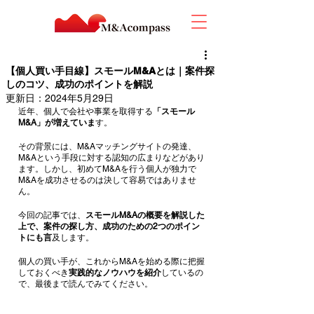
【個人買い手目線】スモールM&Aとは｜案件探
しのコツ、成功のポイントを解説
更新日：
2024年5月29日
近年、個人で会社や事業を取得する
「スモール
M&A」が増えていま
す。
その背景には、M&Aマッチングサイトの発達、
M&Aという手段に対する認知の広まりなどがあり
ます。しかし、初めてM&Aを行う個人が独力で
M&Aを成功させるのは決して容易ではありませ
ん。
今回の記事では、
スモールM&Aの概要を解説した
上で、案件の探し方、成功のための2つのポイン
トにも言
及します。
個人の買い手が、これからM&Aを始める際に把握
しておくべき
実践的なノウハウを紹介
しているの
で、最後まで読んでみてください。